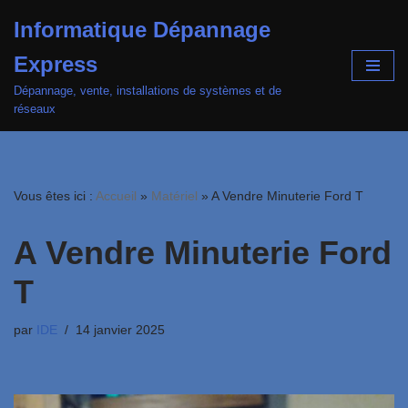
Informatique Dépannage
Aller
Express
au
contenu
Dépannage, vente, installations de systèmes et de
réseaux
Vous êtes ici :
Accueil
»
Matériel
»
A Vendre Minuterie Ford T
A Vendre Minuterie Ford
T
par
IDE
14 janvier 2025