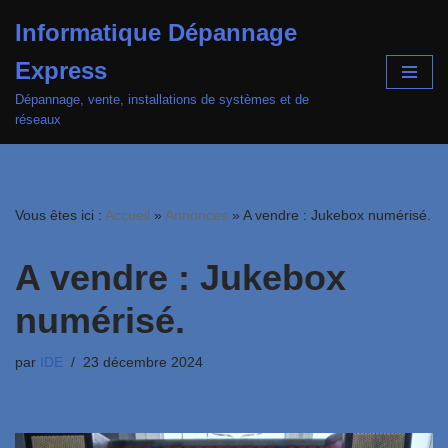
Informatique Dépannage
Aller
Express
au
contenu
Dépannage, vente, installations de systèmes et de
réseaux
Vous êtes ici :
Accueil
»
Annonces
»
A vendre : Jukebox numérisé.
A vendre : Jukebox
numérisé.
par
IDE
23 décembre 2024